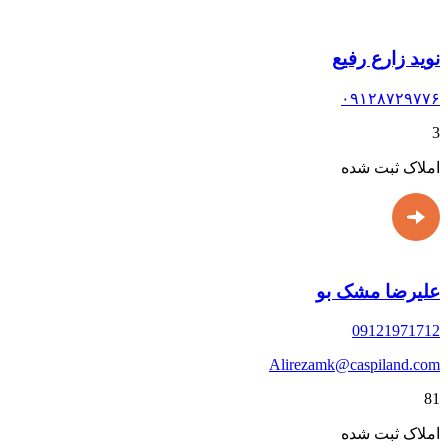
نوید زارع رفیع
۰۹۱۲۸۷۲۹۷۷۶
3
املاک ثبت شده
علیرضا مشک بو
09121971712
Alirezamk@caspiland.com
81
املاک ثبت شده