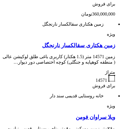
برای فروش
360,000,000تومان
زمین هکتاری سقالکسار نارنجگل
ویژه
زمین هکتاری سقالکسار نارنجگل
زمین 14571 متر (1.5 هکتار) کاربری باغی طلق لوکیشن عالی
( منطقه کوهپایه و جنگلی) کوچه اختصاصی دور دیوار…
متراژ
14571
برای فروش
خانه روستایی قدیمی سند دار
ویژه
ویلا سراوان فومن
۲۶۰متر زمین مسکونی ۸۰متر بنای روستایی قدیمی نیاز به