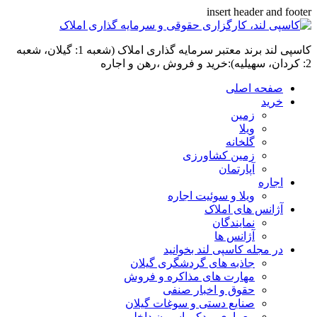
insert header and footer
کاسپی لند برند معتبر سرمایه گذاری املاک (شعبه 1: گیلان، شعبه
2: کردان، سهیلیه):خرید و فروش ،رهن و اجاره
صفحه اصلی
خرید
زمین
ویلا
گلخانه
زمین کشاورزی
آپارتمان
اجاره
ویلا و سوئیت اجاره
آژانس های املاک
نمایندگان
آژانس ها
در مجله کاسپی لند بخوانید
جاذبه های گردشگری گیلان
مهارت های مذاکره و فروش
حقوق و اخبار صنفی
صنایع دستی و سوغات گیلان
معماری و دکوراسیون داخلی