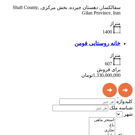
سقالکسار, دهستان جیرده, بخش مرکزی, Shaft County,
Gilan Province, Iran
متراژ
1400
خانه روستایی فومن
متراژ
607
برای فروش
1,330,000,000تومان
کلیدواژه
شناسه ملک
شهر