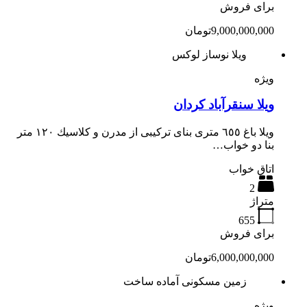
برای فروش
9,000,000,000تومان
ویلا نوساز لوکس
ویژه
ویلا سنقرآباد کردان
ويلا باغ ٦٥٥ مترى بناى تركيبى از مدرن و كلاسيك ١٢٠ متر
بنا دو خواب…
اتاق خواب
2
متراژ
655
برای فروش
6,000,000,000تومان
زمین مسکونی آماده ساخت
ویژه