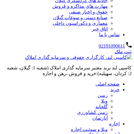
جاذبه های گردشگری گیلان
مهارت های مذاکره و فروش
حقوق و اخبار صنفی
صنایع دستی و سوغات گیلان
معماری و دکوراسیون داخلی
اتاق خبر
تماس با ما
02191090611
ثبت ملک
کاسپی لند برند معتبر سرمایه گذاری املاک (شعبه 1: گیلان، شعبه
2: کردان، سهیلیه):خرید و فروش ،رهن و اجاره
صفحه اصلی
خرید
زمین
ویلا
گلخانه
زمین کشاورزی
آپارتمان
اجاره
ویلا و سوئیت اجاره