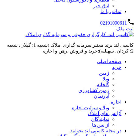
اتاق خبر
تماس با ما
02191090611
ثبت ملک
کاسپی لند برند معتبر سرمایه گذاری املاک (شعبه 1: گیلان، شعبه
2: کردان، سهیلیه):خرید و فروش ،رهن و اجاره
صفحه اصلی
خرید
زمین
ویلا
گلخانه
زمین کشاورزی
آپارتمان
اجاره
ویلا و سوئیت اجاره
آژانس های املاک
نمایندگان
آژانس ها
در مجله کاسپی لند بخوانید