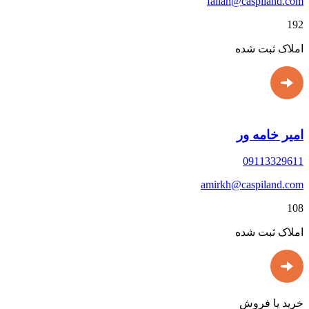
fallah@caspiland.com
192
املاک ثبت شده
امیر خامه ور
09113329611
amirkh@caspiland.com
108
املاک ثبت شده
خرید یا فروش