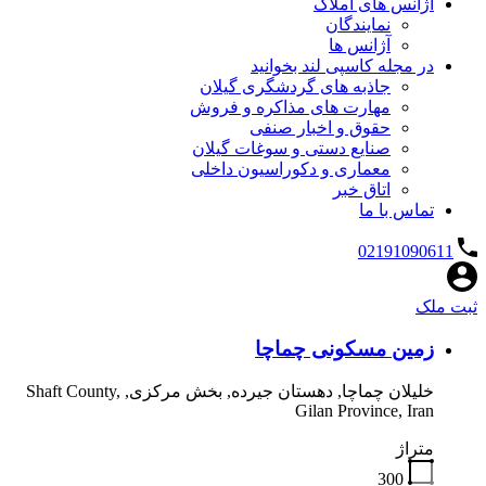
آژانس های املاک
نمایندگان
آژانس ها
در مجله کاسپی لند بخوانید
جاذبه های گردشگری گیلان
مهارت های مذاکره و فروش
حقوق و اخبار صنفی
صنایع دستی و سوغات گیلان
معماری و دکوراسیون داخلی
اتاق خبر
تماس با ما
02191090611
ثبت ملک
زمین مسکونی چماچا
خلیلان چماچا, دهستان جیرده, بخش مرکزی, Shaft County,
Gilan Province, Iran
متراژ
300